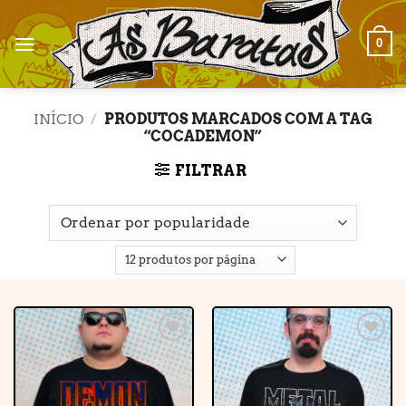
Skip
to
0
content
INÍCIO
/
PRODUTOS MARCADOS COM A TAG
“COCADEMON”
FILTRAR
Adicionar
Adicionar
à lista de
à lista de
desejos
desejos