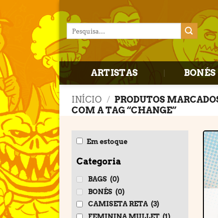
Skip
to
Pesquisar
content
por:
ARTISTAS
BONÉS 
INÍCIO
/
PRODUTOS MARCADO
COM A TAG “CHANGE”
Em estoque
Categoria
BAGS
(0)
BONÉS
(0)
CAMISETA RETA
(3)
FEMININA MULLET
(1)