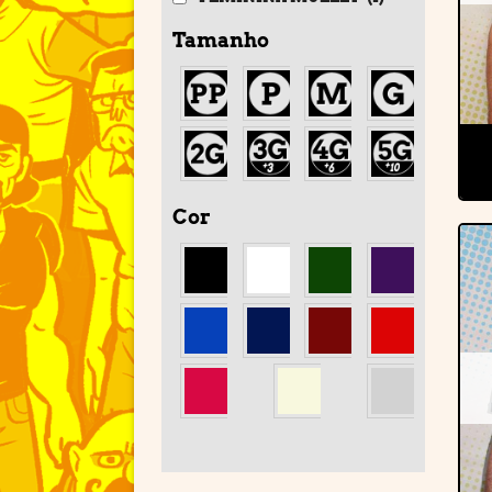
Tamanho
Cor
'
'
'
'
'
'
'
'
'
'
'