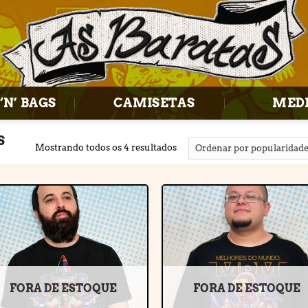
‘N’ BAGS
CAMISETAS
MED
S
Mostrando todos os 4 resultados
Adicionar
Adiciona
à lista de
à lista d
desejos
desejos
FORA DE ESTOQUE
FORA DE ESTOQUE