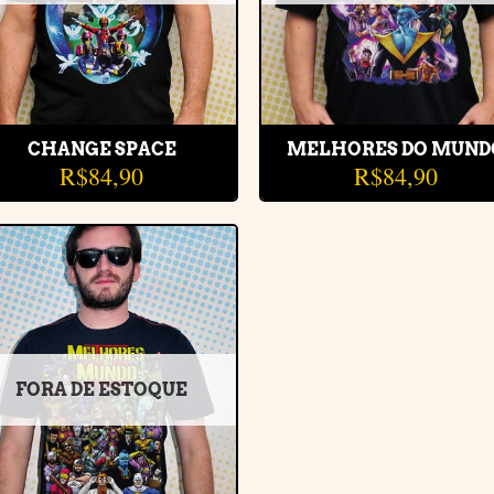
CHANGE SPACE
MELHORES DO MUND
R$
84,90
R$
84,90
Adicionar
à lista de
desejos
FORA DE ESTOQUE