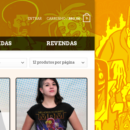
ENTRAR
CARRINHO /
R$
0,00
0
IDAS
REVENDAS
r
Adicionar
e
à lista de
desejos