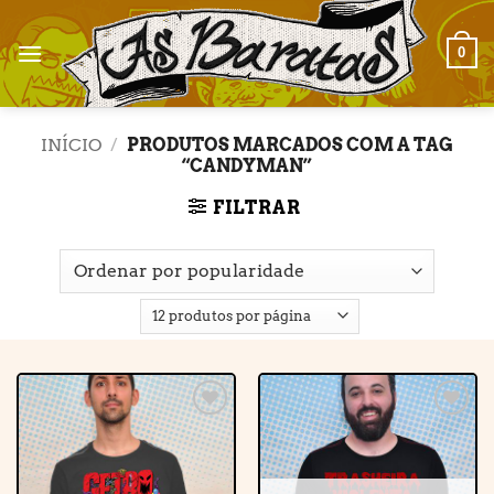
Skip
to
0
content
INÍCIO
/
PRODUTOS MARCADOS COM A TAG
“CANDYMAN”
FILTRAR
Adicionar
Adicionar
à lista de
à lista de
desejos
desejos