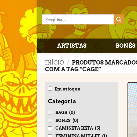
Skip
to
Pesquisar
content
por:
ARTISTAS
BONÉS 
INÍCIO
/
PRODUTOS MARCADO
COM A TAG “CAGE”
Em estoque
Categoria
BAGS
(0)
BONÉS
(0)
CAMISETA RETA
(5)
FEMININA MULLET
(1)