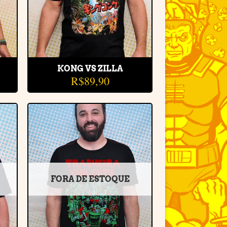
KONG VS ZILLA
R$
89,90
r
Adicionar
e
à lista de
desejos
FORA DE ESTOQUE