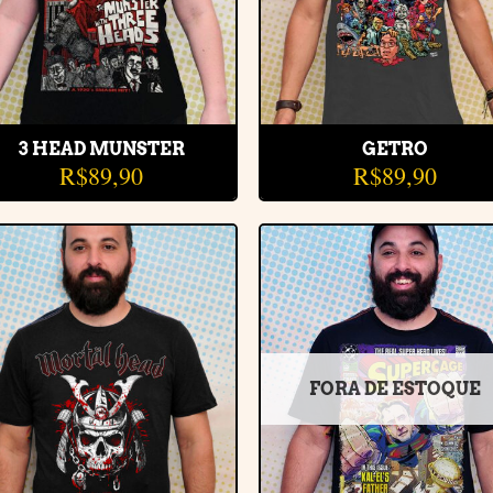
3 HEAD MUNSTER
GETRO
R$
89,90
R$
89,90
Adicionar
Adiciona
à lista de
à lista d
desejos
desejos
FORA DE ESTOQUE