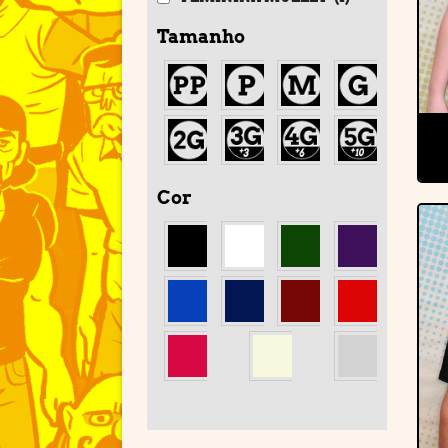
Tamanho
Cor
'
'
'
'
'
'
'
'
'
'
'