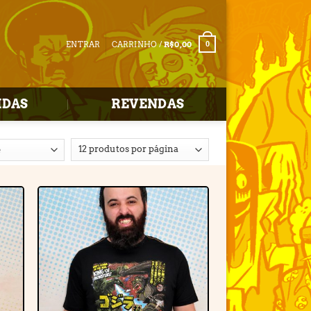
ENTRAR
CARRINHO /
R$
0,00
0
IDAS
REVENDAS
r
Adicionar
e
à lista de
desejos