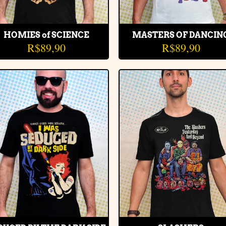
HOMIES of SCIENCE
MASTERS OF DANCIN
R$
89,90
R$
89,90
Adicionar
Adiciona
à lista de
à lista d
desejos
desejos