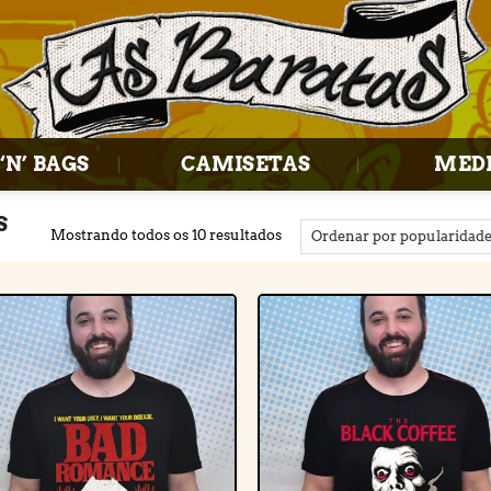
‘N’ BAGS
CAMISETAS
MED
S
Mostrando todos os 10 resultados
Adicionar
Adiciona
à lista de
à lista d
desejos
desejos