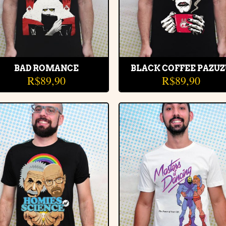
BAD ROMANCE
BLACK COFFEE PAZU
R$
89,90
R$
89,90
Adicionar
Adiciona
à lista de
à lista d
desejos
desejos