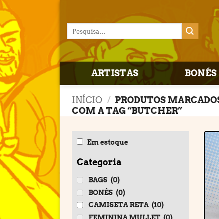
Skip
to
Pesquisar
content
por:
ARTISTAS
BONÉS 
INÍCIO
/
PRODUTOS MARCADO
COM A TAG “BUTCHER”
Em estoque
Categoria
BAGS
(0)
BONÉS
(0)
CAMISETA RETA
(10)
FEMININA MULLET
(0)