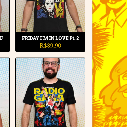
ZU
FRIDAY I´M IN LOVE Pt. 2
R$
89,90
r
Adicionar
e
à lista de
desejos