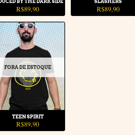
DUCED BY THE DARK SIDE
SLASHERS
R$
89,90
R$
89,90
Adicionar
à lista de
desejos
FORA DE ESTOQUE
TEEN SPIRIT
R$
89,90