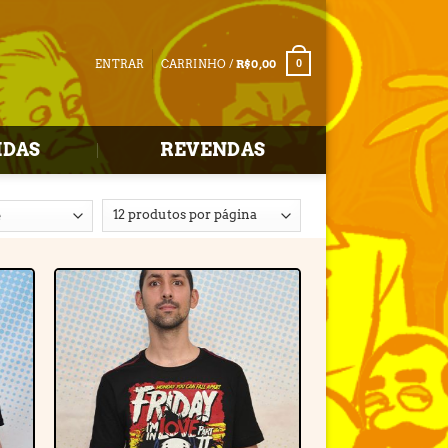
ENTRAR
CARRINHO /
R$
0,00
0
IDAS
REVENDAS
r
Adicionar
e
à lista de
desejos