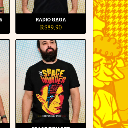
G
RADIO GAGA
R$
89,90
r
Adicionar
e
à lista de
desejos