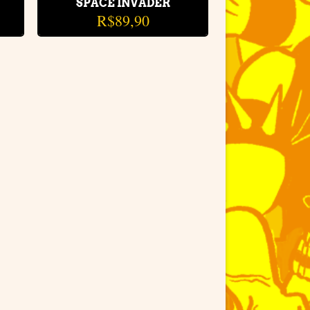
SPACE INVADER
R$
89,90