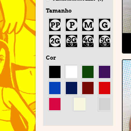
Tamanho
Cor
'
'
'
'
'
'
'
'
'
'
'