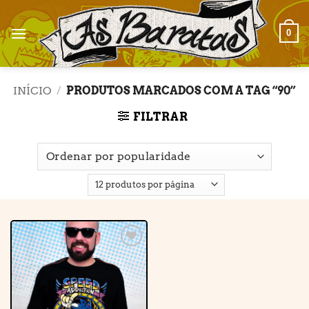
Skip
to
0
content
INÍCIO
/
PRODUTOS MARCADOS COM A TAG “90”
FILTRAR
Adicionar
à lista de
desejos