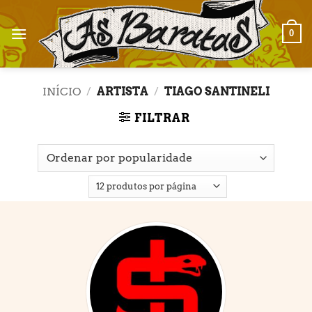
Skip
to
0
content
INÍCIO
/
ARTISTA
/
TIAGO SANTINELI
FILTRAR