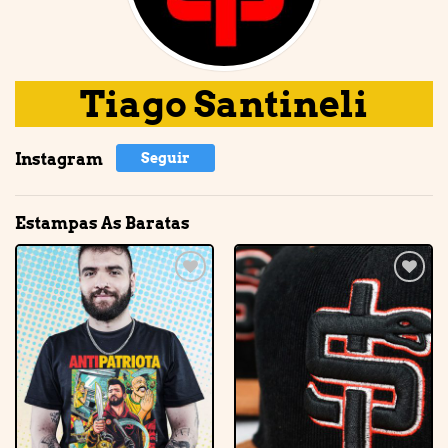
Tiago Santineli
Instagram
Seguir
Estampas As Baratas
Adicionar
Adicionar
à lista de
à lista de
desejos
desejos