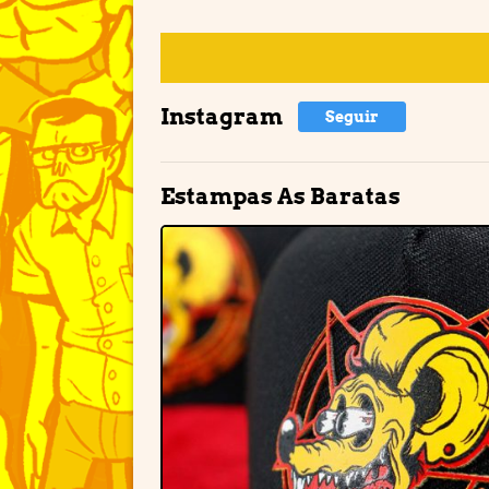
Instagram
Seguir
Estampas As Baratas
Adiciona
à lista d
desejos