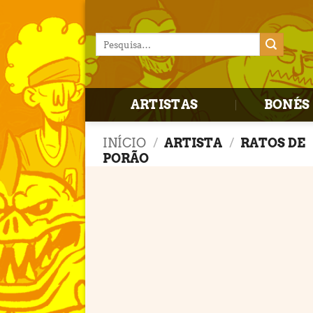
Skip
to
Pesquisar
content
por:
ARTISTAS
BONÉS 
INÍCIO
/
ARTISTA
/
RATOS DE
PORÃO