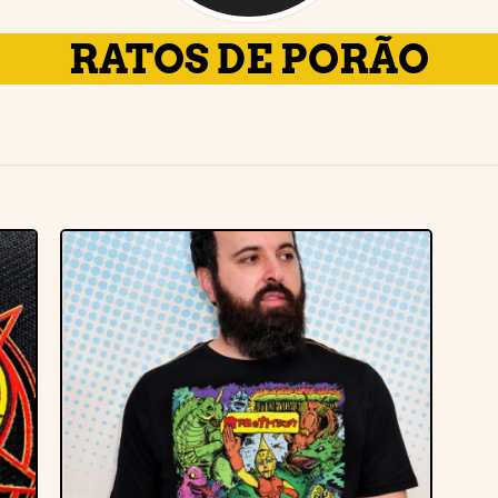
RATOS DE PORÃO
r
Adicionar
e
à lista de
desejos