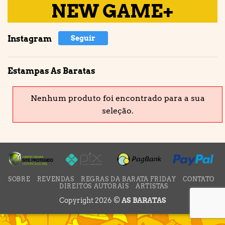
NEW GAME+
Instagram
Seguir
Estampas As Baratas
Nenhum produto foi encontrado para a sua
seleção.
SOBRE
REVENDAS
REGRAS DA BARATA FRIDAY
CONTATO
DIREITOS AUTORAIS
ARTISTAS
Copyright 2026 ©
AS BARATAS