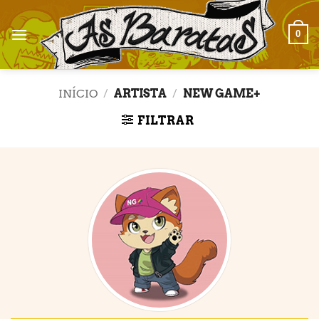
Skip
to
0
content
INÍCIO
/
ARTISTA
/
NEW GAME+
FILTRAR