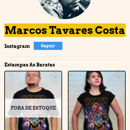
Marcos Tavares Costa
Instagram
Seguir
Estampas As Baratas
Adicionar
Adicionar
à lista de
à lista de
desejos
desejos
FORA DE ESTOQUE