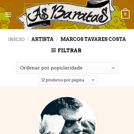
Skip
to
0
content
INÍCIO
/
ARTISTA
/
MARCOS TAVARES COSTA
FILTRAR