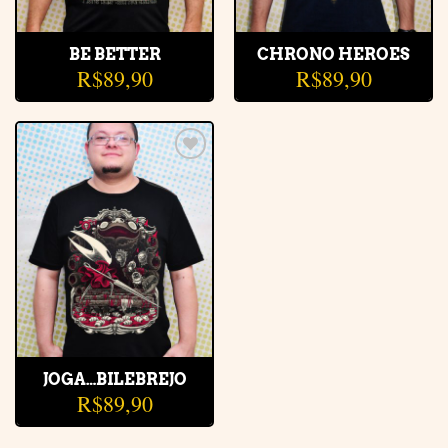
BE BETTER
CHRONO HEROES
R$
89,90
R$
89,90
Adicionar
à lista de
desejos
JOGA…BILEBREJO
R$
89,90