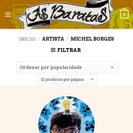
Skip
to
0
content
INÍCIO
/
ARTISTA
/
MICHEL BORGES
FILTRAR