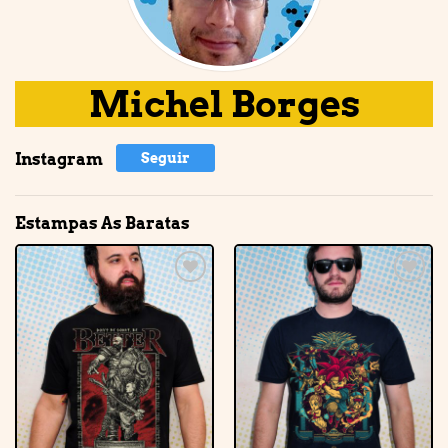
Michel Borges
Instagram
Seguir
Estampas As Baratas
Adicionar
Adicionar
à lista de
à lista de
desejos
desejos