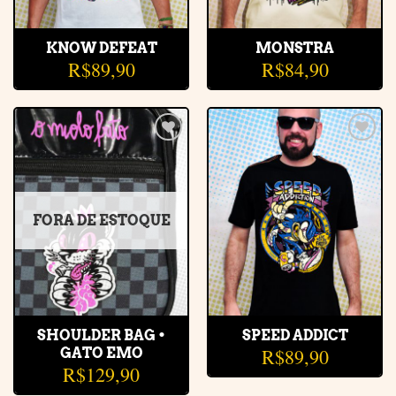
KNOW DEFEAT
MONSTRA
R$
89,90
R$
84,90
Adicionar
Adicionar
à lista de
à lista de
desejos
desejos
FORA DE ESTOQUE
SHOULDER BAG •
SPEED ADDICT
R$
89,90
GATO EMO
R$
129,90