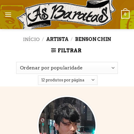
Skip
to
0
content
INÍCIO
/
ARTISTA
/
BENSON CHIN
FILTRAR