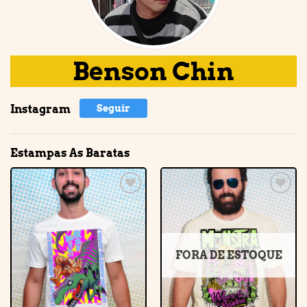
Benson Chin
Instagram
Seguir
Estampas As Baratas
Adicionar
Adicionar
à lista de
à lista de
desejos
desejos
FORA DE ESTOQUE